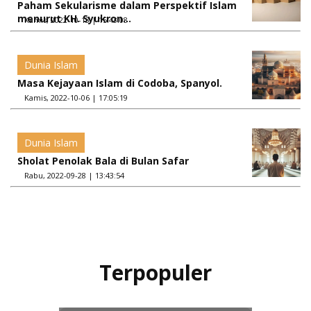
Paham Sekularisme dalam Perspektif Islam
menurut KH. Syukron...
Kamis, 2022-10-13 | 15:43:08
Dunia Islam
Masa Kejayaan Islam di Codoba, Spanyol.
Kamis, 2022-10-06 | 17:05:19
Dunia Islam
Sholat Penolak Bala di Bulan Safar
Rabu, 2022-09-28 | 13:43:54
Terpopuler