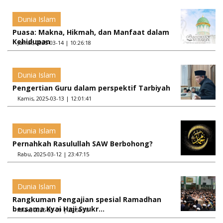
Dunia Islam
Puasa: Makna, Hikmah, dan Manfaat dalam
Kehidupan
Jumat, 2025-03-14 | 10:26:18
Dunia Islam
Pengertian Guru dalam perspektif Tarbiyah
Kamis, 2025-03-13 | 12:01:41
Dunia Islam
Pernahkah Rasulullah SAW Berbohong?
Rabu, 2025-03-12 | 23:47:15
Dunia Islam
Rangkuman Pengajian spesial Ramadhan
bersama Kyai Haji Syukr...
Ahad, 2025-03-09 | 22:58:18