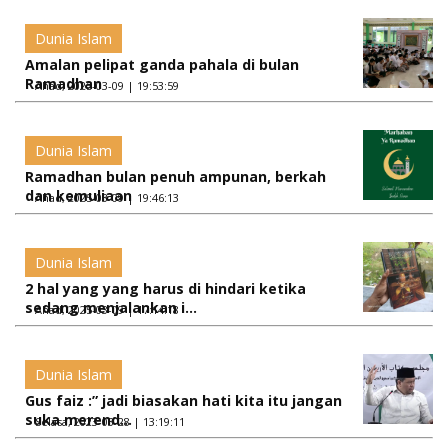
Dunia Islam
Amalan pelipat ganda pahala di bulan
Ramadhan
Ahad, 2025-03-09 | 19:53:59
Dunia Islam
Ramadhan bulan penuh ampunan, berkah
dan kemuliaan
Ahad, 2025-03-09 | 19:46:13
Dunia Islam
2 hal yang yang harus di hindari ketika
sedang menjalankan i...
Ahad, 2025-03-09 | 17:14:18
Dunia Islam
Gus faiz :” jadi biasakan hati kita itu jangan
suka merend...
Selasa, 2023-03-28 | 13:19:11