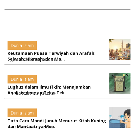
Dunia Islam
Keutamaan Puasa Tarwiyah dan Arafah:
Sejarah, Hikmah, dan Ma...
Jumat, 2025-06-06 | 20:00:11
Dunia Islam
Lughuz dalam Ilmu Fikih: Menajamkan
Analisis dengan Teka-Tek...
Jumat, 2025-04-18 | 21:20:29
Dunia Islam
Tata Cara Mandi Junub Menurut Kitab Kuning
dan Manfaatnya Me...
Rabu, 2025-04-16 | 22:22:08